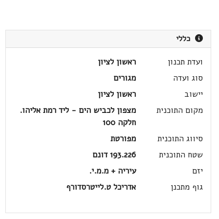
כללי
ועדת תכנון
ראשון לציון
סוג ועדה
מגורים
יישוב
ראשון לציון
מקום התוכנית
מצפון לכביש הים - ליד רמת אליהו.
חלקה 100
סיווג התוכנית
מפורטת
שטח התוכנית
193.226 דונם
יזם
עיריה + מ.מ.י.
גוף מתכנן
אדריכל ט.לייטרסדורף