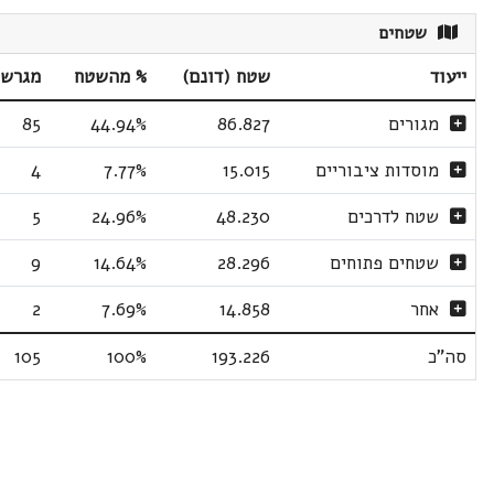
שטחים
ייעוד
שטח (דונם)
% מהשטח
מגרשי
מגורים
86.827
44.94%
85
מוסדות ציבוריים
15.015
7.77%
4
שטח לדרכים
48.230
24.96%
5
שטחים פתוחים
28.296
14.64%
9
אחר
14.858
7.69%
2
סה"כ
193.226
100%
105