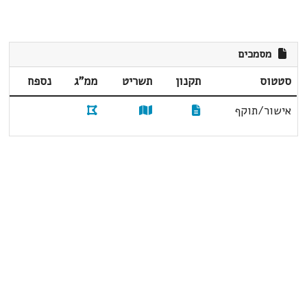
מסמכים
סטטוס
תקנון
תשריט
ממ"ג
נספח
אישור/תוקף