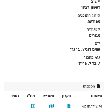
יישוב
ראשון לציון
סיווג התוכנית
מפורטת
קטגוריה
מגורים
יזם
אחים דוניץ, בן גלי
גוף מתכנן
י. בר ל. פרייז
מסמכים
סטטוס
תקנון
תשריט
ממ"ג
נספח
אישור/תוקף