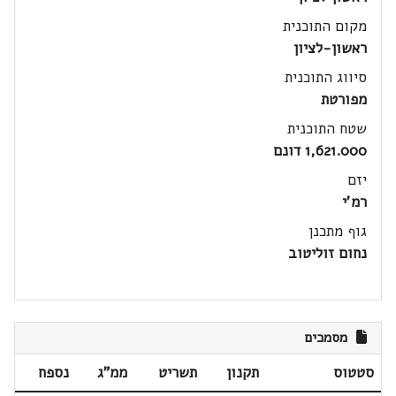
מקום התוכנית
ראשון-לציון
סיווג התוכנית
מפורטת
שטח התוכנית
1,621.000 דונם
יזם
רמ'י
גוף מתכנן
נחום זוליטוב
מסמכים
סטטוס
תקנון
תשריט
ממ"ג
נספח