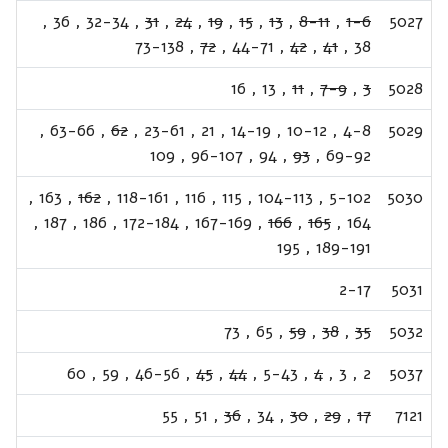
,
36
,
32-34
,
31
,
24
,
19
,
15
,
13
,
8-11
,
1-6
5027
73-138
,
72
,
44-71
,
42
,
41
,
38
16
,
13
,
11
,
7-9
,
3
5028
,
63-66
,
62
,
23-61
,
21
,
14-19
,
10-12
,
4-8
5029
109
,
96-107
,
94
,
93
,
69-92
,
163
,
162
,
118-161
,
116
,
115
,
104-113
,
5-102
5030
,
187
,
186
,
172-184
,
167-169
,
166
,
165
,
164
195
,
189-191
2-17
5031
73
,
65
,
59
,
38
,
35
5032
60
,
59
,
46-56
,
45
,
44
,
5-43
,
4
,
3
,
2
5037
55
,
51
,
36
,
34
,
30
,
29
,
17
7121