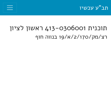
תב"ע עכשיו
תוכנית 413-0306001 ראשון לציון
רצ/מק/2/170/א/19 בנווה חוף