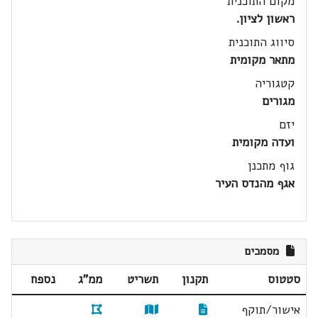
מקום התוכנית
ראשון לציון.
סיווג התוכנית
מתאר מקומית
קטגוריה
מגורים
יזם
ועדה מקומית
גוף מתכנן
אגף מהנדס העיר
מסמכים
סטטוס
תקנון
תשריט
ממ"ג
נספח
אישור/תוקף