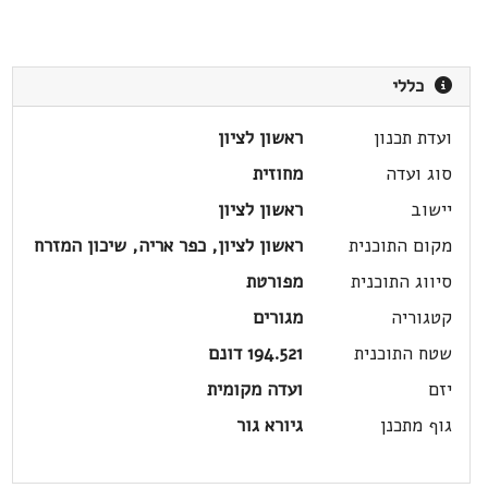
כללי
ועדת תכנון
ראשון לציון
סוג ועדה
מחוזית
יישוב
ראשון לציון
מקום התוכנית
ראשון לציון, כפר אריה, שיכון המזרח
סיווג התוכנית
מפורטת
קטגוריה
מגורים
שטח התוכנית
194.521 דונם
יזם
ועדה מקומית
גוף מתכנן
גיורא גור