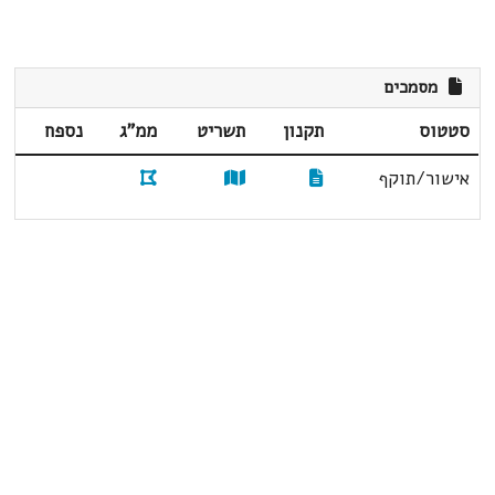
מסמכים
סטטוס
תקנון
תשריט
ממ"ג
נספח
אישור/תוקף