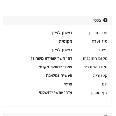
כללי
ועדת תכנון
ראשון לציון
סוג ועדה
מקומית
יישוב
ראשון לציון
מקום התוכנית
רח' השר שפירא משה 11
סיווג התוכנית
שינוי למתאר מקומי
קטגוריה
תעשיה ומלאכה
יזם
פרטי
גוף מתכנן
אדר' שושי ירושלמי