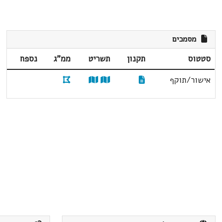
מסמכים
סטטוס
תקנון
תשריט
ממ"ג
נספח
אישור/תוקף