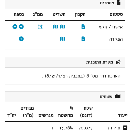
מסמכים
סטטוס
תקנון
תשריט
ממ"ג
נספח
אישור/תוקף
הפקדה
מטרת התוכנית
הארכת דרך מס' 6 (בתכנית רצ/8/21/1) .
שטחים
שטח
%
מגורים
ייעוד
(דונם)
מהשטח
מגרשים
(מ"ר)
יח"ד
תיירות
20.075
13.76%
1