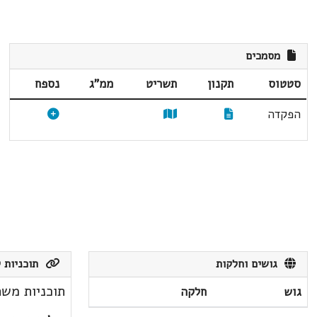
מסמכים
סטטוס
תקנון
תשריט
ממ"ג
נספח
הפקדה
גושים וחלקות
תוכניות ק
תוכניות משת
גוש
חלקה