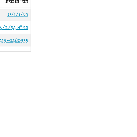
מס' תוכנית
רצ/1/1/יג
תמ"א 34/ב/4
413-0480335