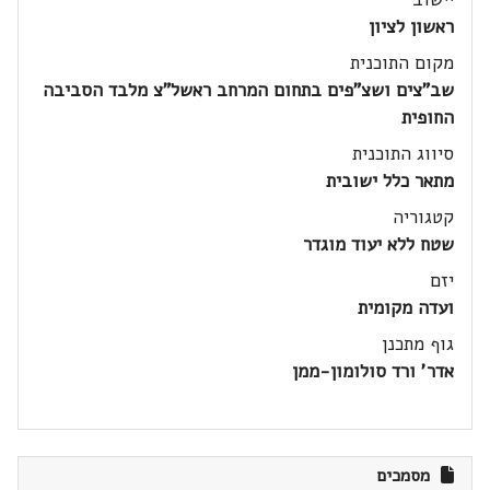
ראשון לציון
מקום התוכנית
שב"צים ושצ"פים בתחום המרחב ראשל"צ מלבד הסביבה
החופית
סיווג התוכנית
מתאר כלל ישובית
קטגוריה
שטח ללא יעוד מוגדר
יזם
ועדה מקומית
גוף מתכנן
אדר' ורד סולומון-ממן
מסמכים