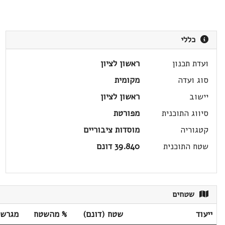
כללי
ועדת תכנון
ראשון לציון
סוג ועדה
מקומית
יישוב
ראשון לציון
סיווג התוכנית
מפורטת
קטגוריה
מוסדות ציבוריים
שטח התוכנית
39.840 דונם
שטחים
ייעוד
שטח (דונם)
% מהשטח
מגרשי