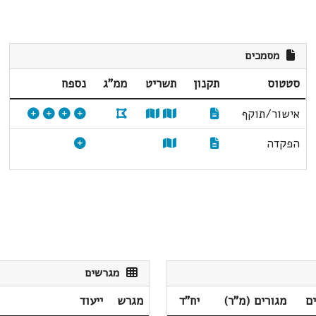
מסמכים
סטטוס
תקנון
תשריט
ממ"ג
נספח
אישור/תוקף
הפקדה
מגרשים
ם
מגורים (מ"ר)
יח"ד
מגרש
ייעוד