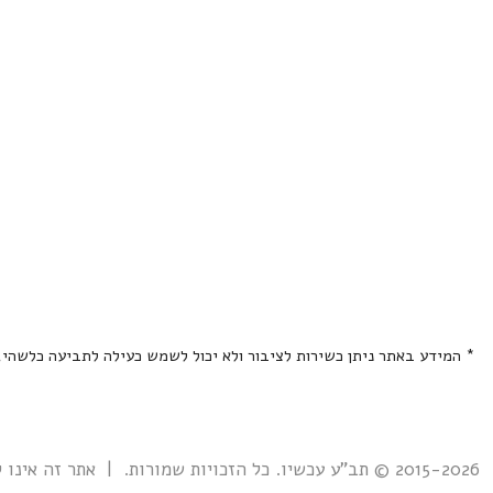
* המידע באתר ניתן כשירות לציבור ולא יכול לשמש כעילה לתביעה כלשהי
2015-2026 © תב"ע עכשיו. כל הזכויות שמורות. | אתר זה אינו קשור אל ואינו נתמך ע"י גוף ממשלתי כלשהו כולל רשות מקרקעי ישראל. |