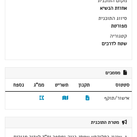
מקום התוכנית
אחוזת הנשיא
סיווג התוכנית
מפורטת
קטגוריה
שטח לדרכים
מסמכים
סטטוס
תקנון
תשריט
ממ"ג
נספח
אישור/תוקף
מטרת התוכנית
1. שינוי בחלוקתץ שטחי בניה ומספר יח"ד לאזור מגורים