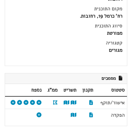
מקום התוכנית
רח' כרמל 19, רחובות.
סיווג התוכנית
מפורטת
קטגוריה
מגורים
מסמכים
סטטוס
תקנון
תשריט
ממ"ג
נספח
אישור/תוקף
הפקדה