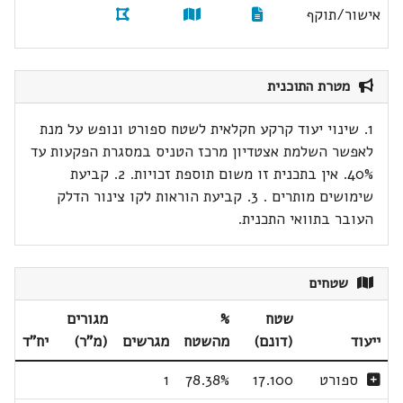
אישור/תוקף
מטרת התוכנית
1. שינוי יעוד קרקע חקלאית לשטח ספורט ונופש על מנת
לאפשר השלמת אצטדיון מרכז הטניס במסגרת הפקעות עד
40%. אין בתכנית זו משום תוספת זכויות. 2. קביעת
שימושים מותרים . 3. קביעת הוראות לקו צינור הדלק
העובר בתוואי התכנית.
שטחים
שטח
%
מגורים
ייעוד
(דונם)
מהשטח
מגרשים
(מ"ר)
יח"ד
ספורט
17.100
78.38%
1