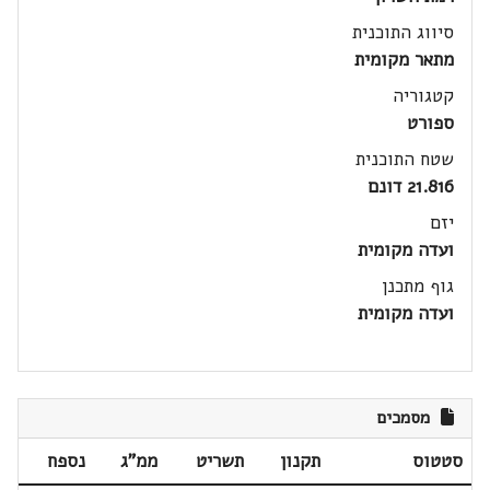
סיווג התוכנית
מתאר מקומית
קטגוריה
ספורט
שטח התוכנית
21.816 דונם
יזם
ועדה מקומית
גוף מתכנן
ועדה מקומית
מסמכים
סטטוס
תקנון
תשריט
ממ"ג
נספח