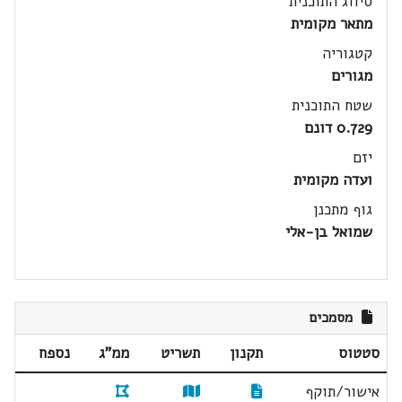
סיווג התוכנית
מתאר מקומית
קטגוריה
מגורים
שטח התוכנית
0.729 דונם
יזם
ועדה מקומית
גוף מתכנן
שמואל בן-אלי
מסמכים
סטטוס
תקנון
תשריט
ממ"ג
נספח
אישור/תוקף