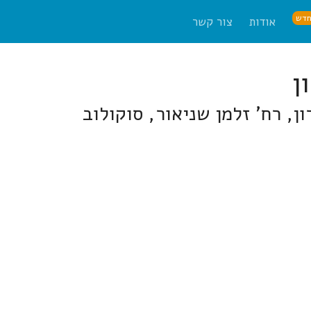
דש
אודות
צור קשר
, רח' זלמן שניאור, סוקולוב