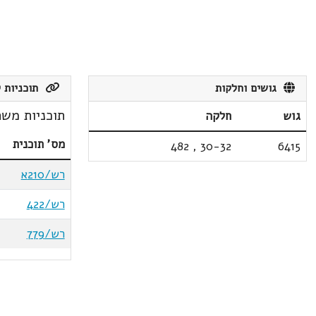
גושים וחלקות
תוכניות ק
תוכניות משת
גוש
חלקה
מס' תוכנית
482
,
30-32
6415
רש/210א
רש/422
רש/779