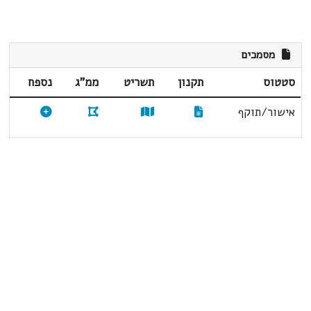
מסמכים
סטטוס
תקנון
תשריט
ממ"ג
נספח
אישור/תוקף