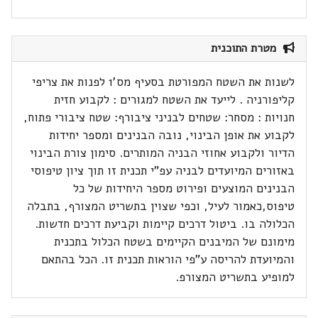
מטרת התוכנית
לשנות את השטח המפורטת בסעיף מס'1 לפנות את צריפי
קליפורניה . לייעד את השטח למגורים : לקבוע חזית
חנויות : מסחר: שטחים לבניני ציבורף: שטח ציבורי פתוח,
לקבוע את אופן הבינוי, נובה הבנינים ומספר יחידות
הדיור ולקבוע אחוזי הבניה המותרים. סימון צורת הבינוי
באזורים המיועדים לבניה עפ"י תכנית זו תוך ציון טיפוסי
הבנינים המוצעים ופירוט מספר היחידות של כל
טיפוס,כאמור לעיל, וכפי שצוין בתשריט המצורף, בתבלה
הכלולה בו. ביטול דרכים קיימות וקביעת דרכים חדשות.
מימונם של המיבנים הקיימים בשטח הכלול בתכנית
והמיועדת להריסה ע"פי הוראות תכנית זו. הכל בהתאם
למופיע בתשריט המצורפ.