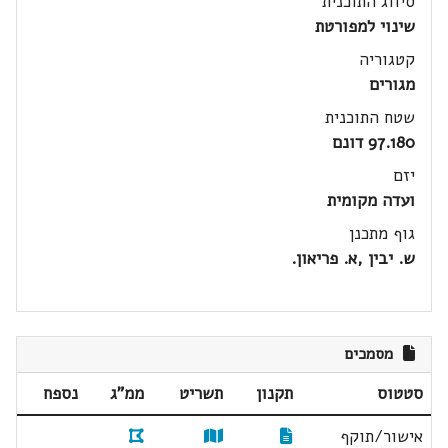
סיווג התוכנית
שינוי למפורטת
קטגוריה
מגורים
שטח התוכנית
97.180 דונם
יזם
ועדה מקומית
גוף מתכנן
ש. יבין ,א. פריאון.
מסמכים
סטטוס
תקנון
תשריט
ממ"ג
נספח
אישור/תוקף