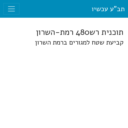
תב"ע עכשיו
תוכנית רש480 רמת-השרון
קביעת שטח למגורים ברמת השרון