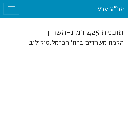
תב"ע עכשיו
תוכנית 425 רמת-השרון
הקמת משרדים ברח' הכרמל,סוקולוב