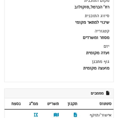
מקום התוכנית
רח' הכרמל,סוקולוב
סיווג התוכנית
שינוי למתאר מקומי
קטגוריה
מסחר ומשרדים
יזם
ועדה מקומית
גוף מתכנן
מועצה מקומית
מסמכים
סטטוס
תקנון
תשריט
ממ"ג
נספח
אישור/תוקף