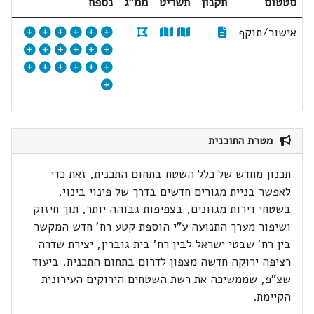
סטטוס
תקנון
תשריט
ממ"ג
נספח
אישור/תוקף
מטרת התוכנית
תכנון מחדש של כלל השטח בתחום התכנית, זאת כדי
לאפשר בניית מגורים חדשים בדרך של פינוי בינוי,
בשטחי דירות מגוונים, בצפיפות גבוהה יותר, תוך חיזוק
ושיפור מערך התנועה ע"י הוספת קטע רח' חדש המקשר
בין רח' שבטי ישראל לבין רח' בית גוברין, יצירת שדרה
רציפה ירוקה חדשה מצפון לדרום בתחום התכנית, ביעוד
שצ"פ, שממשיכה את רשת השטחים הירוקים העירונית
הקיימת.