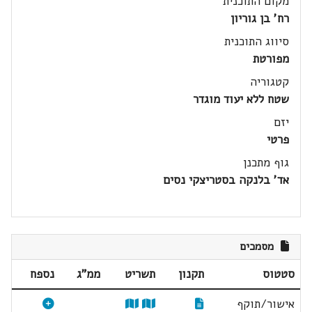
מקום התוכנית
רח' בן גוריון
סיווג התוכנית
מפורטת
קטגוריה
שטח ללא יעוד מוגדר
יזם
פרטי
גוף מתכנן
אד' בלנקה בסטריצקי נסים
מסמכים
סטטוס
תקנון
תשריט
ממ"ג
נספח
אישור/תוקף