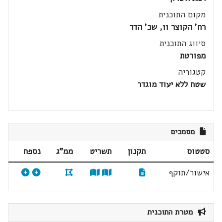
מקום התוכנית
רח' הקוצר 11, שכ' הדר
סיווג התוכנית
מפורטת
קטגוריה
שטח ללא יעוד מוגדר
מסמכים
סטטוס
תקנון
תשריט
ממ"ג
נספח
אישור/תוקף
מטרת התוכנית