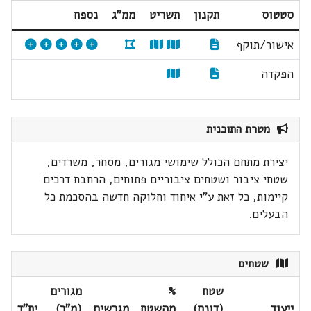
סטטוס
תקנון
תשריט
ממ"ג
נספח
אישור/תוקף
הפקדה
מטרת התוכנית
יצירת מתחם הכולל שימושי מגורים, מסחר, משרדים,
שטחי ציבור ושטחים ציבוריים פתוחים, הרחבת דרכים
קיימות, כל זאת ע"י איחוד וחלוקה חדשה בהסכמת כל
הבעלים.
שטחים
שטח
%
מגורים
ייעוד
(דונם)
מהשטח
מגרשים
(מ"ר)
יח"ד