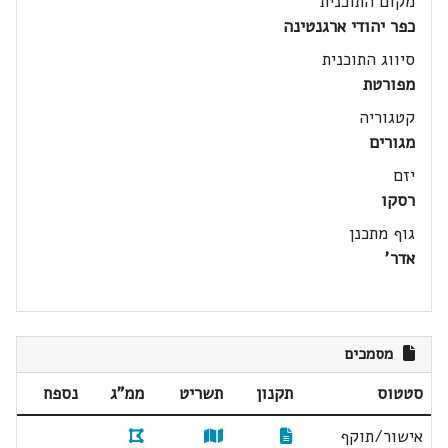
מקום התוכנית
כפר יהודי ארגנטינה
סיווג התוכנית
מפורטת
קטגוריה
מגורים
יזם
רסקו
גוף מתכנן
אדר'
מסמכים
סטטוס
תקנון
תשריט
ממ"ג
נספח
אישור/תוקף