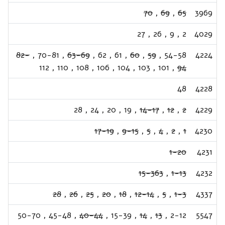
70
,
69
,
65
3969
27
,
26
,
9
,
2
4029
82-
,
70-81
,
63-69
,
62
,
61
,
60
,
59
,
54-58
4224
112
,
110
,
108
,
106
,
104
,
103
,
101
,
94
48
4228
28
,
24
,
20
,
19
,
14-17
,
12
,
2
4229
17-19
,
9-15
,
5
,
4
,
2
,
1
4230
1-20
4231
15-363
,
1-13
4232
28
,
26
,
25
,
20
,
18
,
12-14
,
5
,
1-3
4337
50-70
,
45-48
,
40-44
,
15-39
,
14
,
13
,
2-12
5547