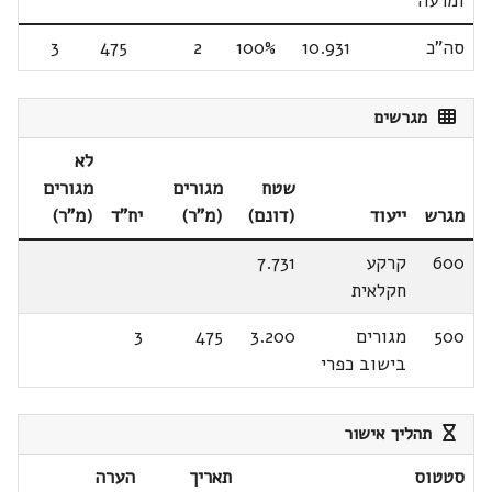
ומרעה
סה"כ
10.931
100%
2
475
3
מגרשים
לא
שטח
מגורים
מגורים
מגרש
ייעוד
(דונם)
(מ"ר)
יח"ד
(מ"ר)
600
קרקע
7.731
חקלאית
500
מגורים
3.200
475
3
בישוב כפרי
תהליך אישור
סטטוס
תאריך
הערה