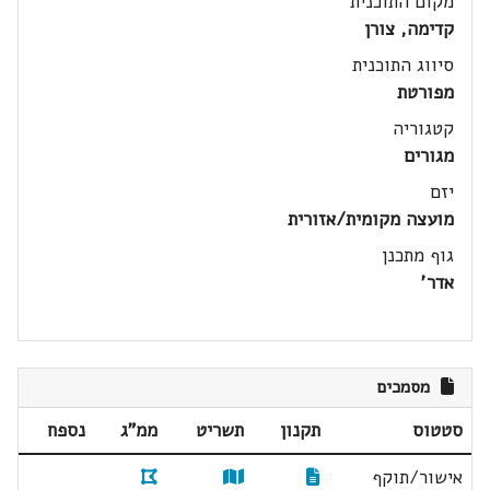
מקום התוכנית
קדימה, צורן
סיווג התוכנית
מפורטת
קטגוריה
מגורים
יזם
מועצה מקומית/אזורית
גוף מתכנן
אדר'
מסמכים
סטטוס
תקנון
תשריט
ממ"ג
נספח
אישור/תוקף