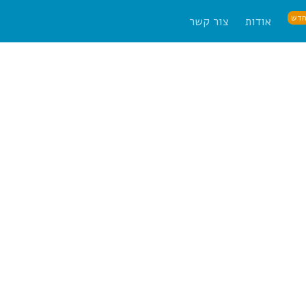
דש
אודות
צור קשר