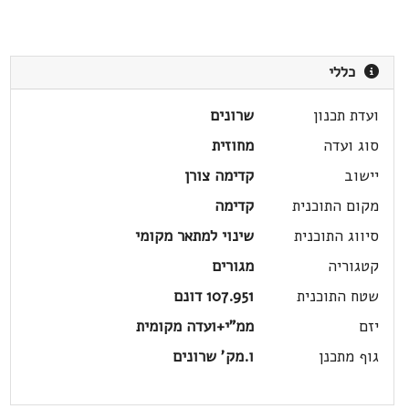
כללי
ועדת תכנון
שרונים
סוג ועדה
מחוזית
יישוב
קדימה צורן
מקום התוכנית
קדימה
סיווג התוכנית
שינוי למתאר מקומי
קטגוריה
מגורים
שטח התוכנית
107.951 דונם
יזם
ממ"י+ועדה מקומית
גוף מתכנן
ו.מק' שרונים