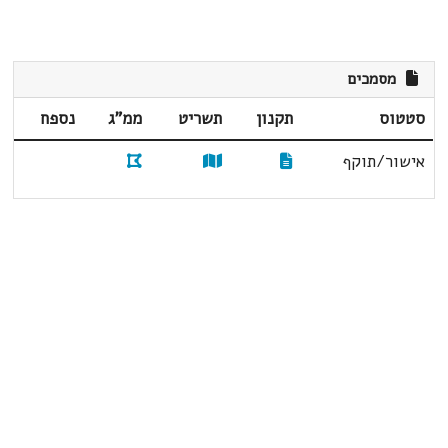
מסמכים
סטטוס
תקנון
תשריט
ממ"ג
נספח
אישור/תוקף