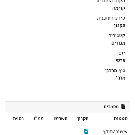
מקום התוכנית
קדימה
סיווג התוכנית
תקנון
קטגוריה
מגורים
יזם
פרטי
גוף מתכנן
אדר'
מסמכים
סטטוס
תקנון
תשריט
ממ"ג
נספח
אישור/תוקף