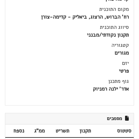
מקום התוכנית
רח' הברוש, הרצוג, ביאליק - קדימה-צורן
סיווג התוכנית
תקנון נקודתי/מבנני
קטגוריה
מגורים
יזם
פרטי
גוף מתכנן
אדר' ילנה רמניוק
מסמכים
סטטוס
תקנון
תשריט
ממ"ג
נספח