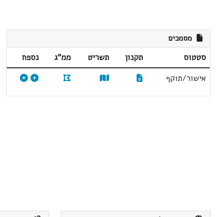
מסמכים
סטטוס
תקנון
תשריט
ממ"ג
נספח
אישור/תוקף