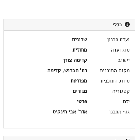
כללי
ועדת תכנון
שרונים
סוג ועדה
מחוזית
יישוב
קדימה צורן
מקום התוכנית
רח' הברוש, קדימה
סיווג התוכנית
מפורטת
קטגוריה
מגורים
יזם
פרטי
גוף מתכנן
אדר' אבי חינקיס