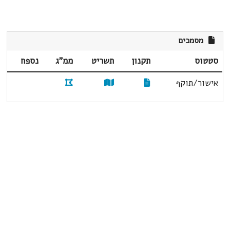
מסמכים
סטטוס
תקנון
תשריט
ממ"ג
נספח
אישור/תוקף