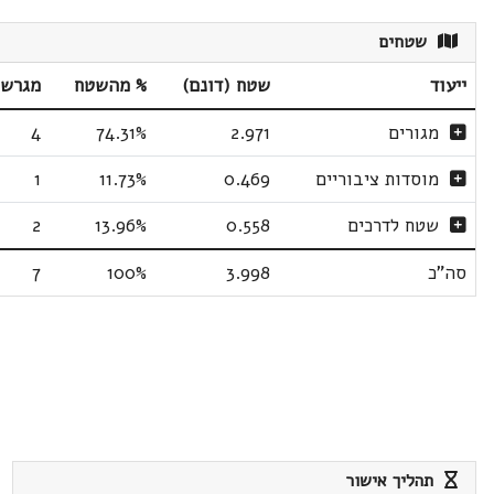
שטחים
ייעוד
שטח (דונם)
% מהשטח
מגרשי
מגורים
2.971
74.31%
4
מוסדות ציבוריים
0.469
11.73%
1
שטח לדרכים
0.558
13.96%
2
סה"כ
3.998
100%
7
תהליך אישור