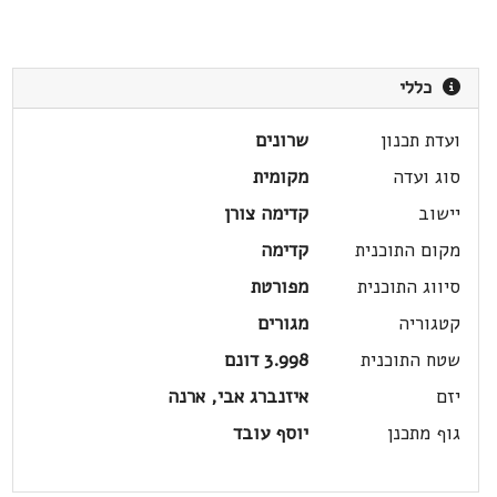
כללי
ועדת תכנון
שרונים
סוג ועדה
מקומית
יישוב
קדימה צורן
מקום התוכנית
קדימה
סיווג התוכנית
מפורטת
קטגוריה
מגורים
שטח התוכנית
3.998 דונם
יזם
איזנברג אבי, ארנה
גוף מתכנן
יוסף עובד