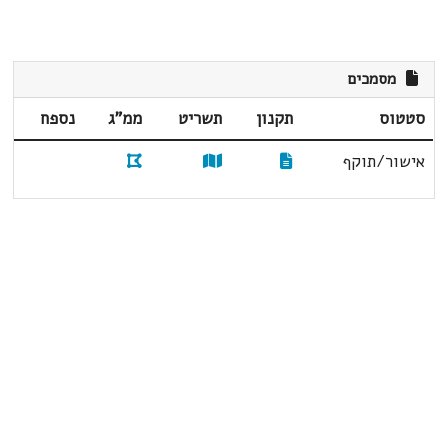
מסמכים
סטטוס
תקנון
תשריט
ממ"ג
נספח
אישור/תוקף