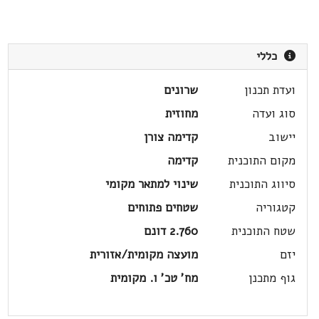
כללי
ועדת תכנון
שרונים
סוג ועדה
מחוזית
יישוב
קדימה צורן
מקום התוכנית
קדימה
סיווג התוכנית
שינוי למתאר מקומי
קטגוריה
שטחים פתוחים
שטח התוכנית
2.760 דונם
יזם
מועצה מקומית/אזורית
גוף מתכנן
מח' טכ' ו. מקומית