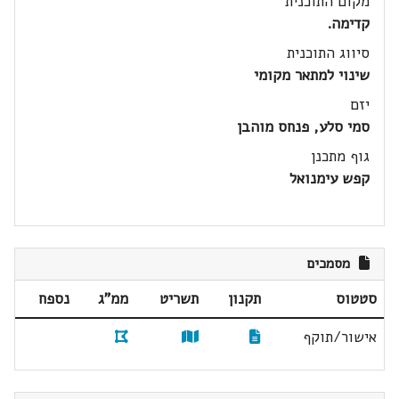
מקום התוכנית
קדימה.
סיווג התוכנית
שינוי למתאר מקומי
יזם
סמי סלע, פנחס מוהבן
גוף מתכנן
קפש עימנואל
מסמכים
סטטוס
תקנון
תשריט
ממ"ג
נספח
אישור/תוקף