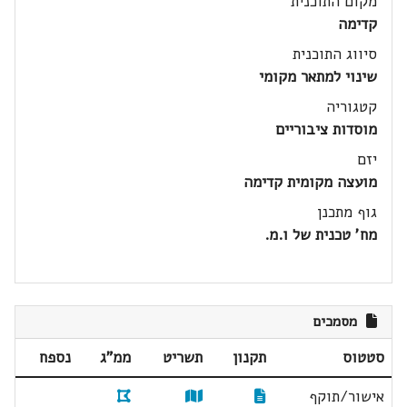
מקום התוכנית
קדימה
סיווג התוכנית
שינוי למתאר מקומי
קטגוריה
מוסדות ציבוריים
יזם
מועצה מקומית קדימה
גוף מתכנן
מח' טכנית של ו.מ.
מסמכים
סטטוס
תקנון
תשריט
ממ"ג
נספח
אישור/תוקף