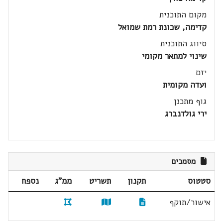
מקום התוכנית
קדימה, שכונת רמת שמואל
סיווג התוכנית
שינוי למתאר מקומי
יזם
ועדה מקומית
גוף מתכנן
ירי גולדנברג
מסמכים
סטטוס
תקנון
תשריט
ממ"ג
נספח
אישור/תוקף