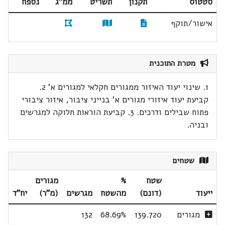
סטטוס
תקנון
תשריט
ממ"ג
נספח
אישור/תוקף
מטרת התוכנית
1. שינוי יעוד האיזור ממגורים חקלאי למגורים א' 2.
קביעת יעוד איזורי מגורים א' בנייני ציבור, איזור ציבורי
פתוח שבילים ודרכים. 3. קביעת הוראות חלוקה למגרשים
ובניה.
שטחים
שטח
%
מגורים
ייעוד
(דונם)
מהשטח
מגרשים
(מ"ר)
יח"ד
מגורים
139.720
68.69%
132