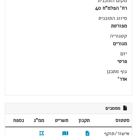
מקום התוכנית
רח' הפלמ"ח 40
סיווג התוכנית
מפורטת
קטגוריה
מגורים
יזם
פרטי
גוף מתכנן
אדר'
מסמכים
סטטוס
תקנון
תשריט
ממ"ג
נספח
אישור/תוקף