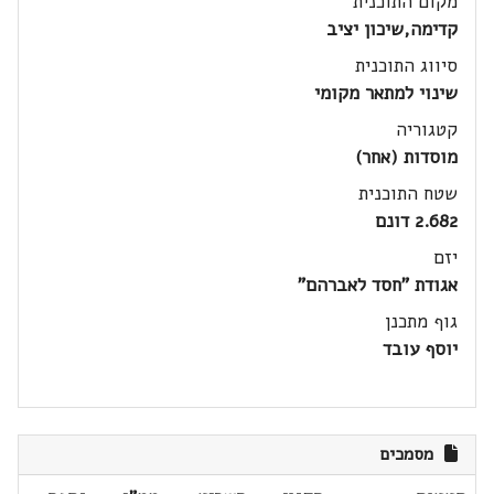
מקום התוכנית
קדימה,שיכון יציב
סיווג התוכנית
שינוי למתאר מקומי
קטגוריה
מוסדות (אחר)
שטח התוכנית
2.682 דונם
יזם
אגודת "חסד לאברהם"
גוף מתכנן
יוסף עובד
מסמכים