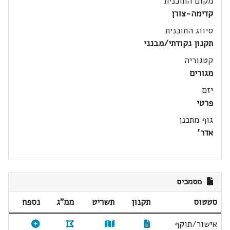
מקום התוכנית
קדימה-צורן
סיווג התוכנית
תקנון נקודתי/מבנני
קטגוריה
מגורים
יזם
פרטי
גוף מתכנן
אדר'
מסמכים
סטטוס
תקנון
תשריט
ממ"ג
נספח
אישור/תוקף