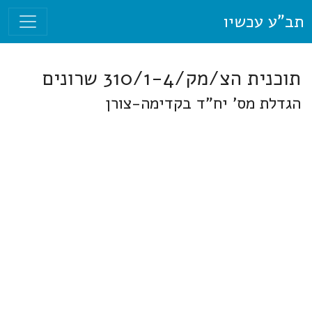
תב"ע עכשיו
תוכנית הצ/מק/310/1-4 שרונים
הגדלת מס' יח"ד בקדימה-צורן