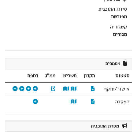
סיווג התוכנית
מפורטת
קטגוריה
מגורים
מסמכים
סטטוס
תקנון
תשריט
ממ"ג
נספח
אישור/תוקף
הפקדה
מטרת התוכנית