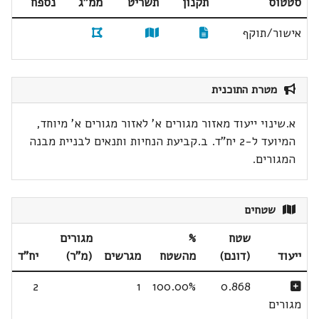
סטטוס
תקנון
תשריט
ממ"ג
נספח
אישור/תוקף
מטרת התוכנית
א.שינוי ייעוד מאזור מגורים א' לאזור מגורים א' מיוחד,
המיועד ל-2 יח"ד. ב.קביעת הנחיות ותנאים לבניית מבנה
המגורים.
שטחים
שטח
%
מגורים
ייעוד
(דונם)
מהשטח
מגרשים
(מ"ר)
יח"ד
2
1
100.00%
0.868
מגורים