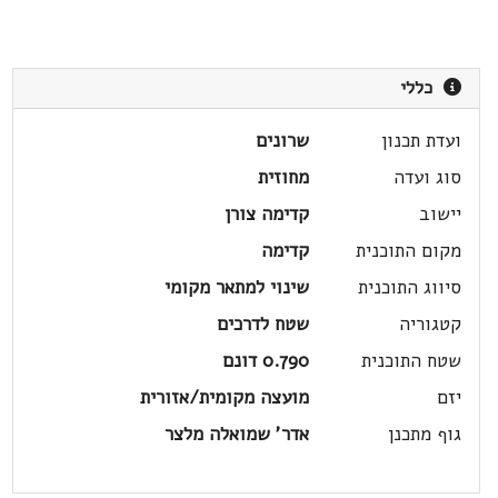
כללי
ועדת תכנון
שרונים
סוג ועדה
מחוזית
יישוב
קדימה צורן
מקום התוכנית
קדימה
סיווג התוכנית
שינוי למתאר מקומי
קטגוריה
שטח לדרכים
שטח התוכנית
0.790 דונם
יזם
מועצה מקומית/אזורית
גוף מתכנן
אדר' שמואלה מלצר