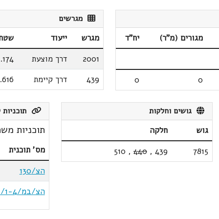
מגרשים
מגורים (מ"ר)
יח"ד
מגרש
ייעוד
שטח 
2001
דרך מוצעת
.174
439
דרך קיימת
.616
0
0
גושים וחלקות
תוכניות ק
תוכניות משת
גוש
חלקה
מס' תוכנית
510
,
440
,
439
7815
הצ/130
הצ/במ/116/1-4