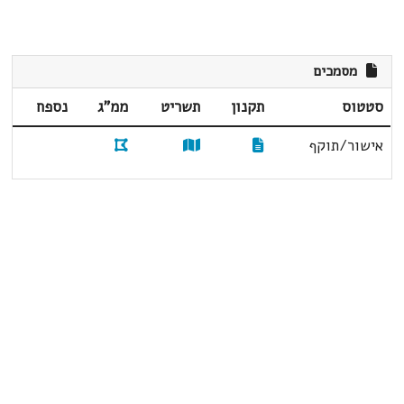
מסמכים
סטטוס
תקנון
תשריט
ממ"ג
נספח
אישור/תוקף