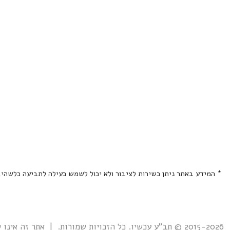
* המידע באתר ניתן כשירות לציבור ולא יכול לשמש כעילה לתביעה כלשהי
2015-2026 © תב"ע עכשיו. כל הזכויות שמורות. | אתר זה אינו קשור אל ואינו נתמך ע"י גוף ממשלתי כלשהו כולל רשות מקרקעי ישראל. |