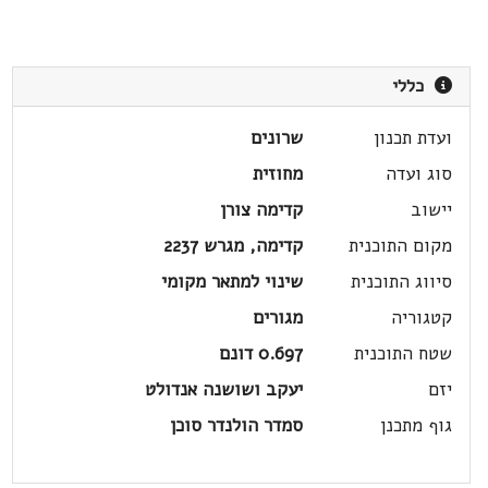
כללי
ועדת תכנון
שרונים
סוג ועדה
מחוזית
יישוב
קדימה צורן
מקום התוכנית
קדימה, מגרש 2237
סיווג התוכנית
שינוי למתאר מקומי
קטגוריה
מגורים
שטח התוכנית
0.697 דונם
יזם
יעקב ושושנה אנדולט
גוף מתכנן
סמדר הולנדר סוכן