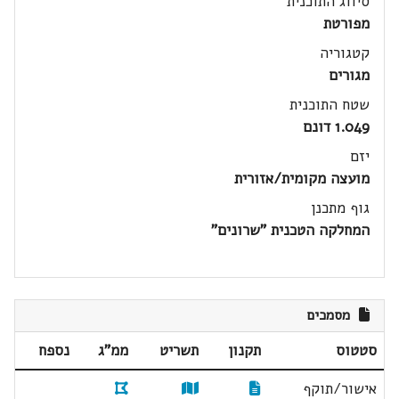
סיווג התוכנית
מפורטת
קטגוריה
מגורים
שטח התוכנית
1.049 דונם
יזם
מועצה מקומית/אזורית
גוף מתכנן
המחלקה הטכנית "שרונים"
מסמכים
סטטוס
תקנון
תשריט
ממ"ג
נספח
אישור/תוקף