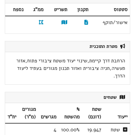
סטטוס
תקנון
תשריט
ממ"ג
נספח
אישור/תוקף
מטרת התוכנית
הרחבת דרך קיימת,שינוי יעוד משטח ציבורי פתוח,אזור
תעשיה,חניה ציבורית ואזור תכנון מגורים בעתיד ליעוד
הדרך.
שטחים
שטח
%
מגורים
ייעוד
(דונם)
מהשטח
מגרשים
(מ"ר)
יח"ד
שטח
19.947
100.00%
4