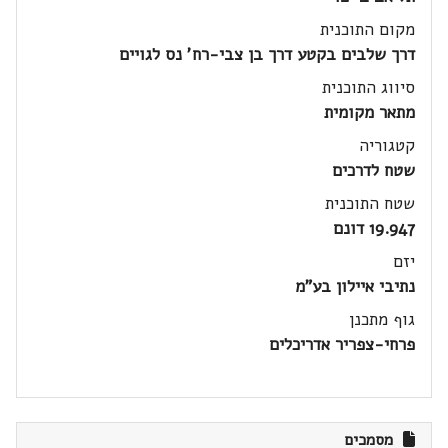
מקום התוכנית
דרך שלבים בקטע דרך בן צבי-רח' נס לגויים
סיווג התוכנית
מתאר מקומית
קטגוריה
שטח לדרכים
שטח התוכנית
19.947 דונם
יזם
נתיבי איילון בע"מ
גוף מתכנן
פרחי-צפריר אדריכלים
מסמכים