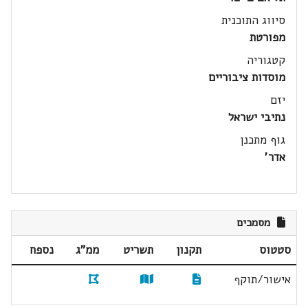
סיווג התוכנית
מפורטת
קטגוריה
מוסדות ציבוריים
יזם
נתיבי ישראל
גוף מתכנן
אדר'
מסמכים
סטטוס
תקנון
תשריט
ממ"ג
נספח
אישור/תוקף