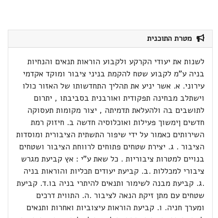
מטרת התוכנית
לשנות את יעודי הקרקע ולקבוע הוראות תנאים והנחיות
בניה ע"מ לקבוע שטח להקמת בניני ציבור ומוקד אקדמי
עירוני. א. אשר יניע את תהליך התחדשותו של האזור כולו
וישתלב מבחינה תפקודית ואורבנית בסביבתו , יתרום
לתושבים בה ולהעלאת תדמיתה , יצור מקומות תעסוקה
חדשים ןימשוך פעילות ואוכלוסיה חדשה ב. חיזוק רמת
השירותים כאמור על ידי שיפור התשתית הציבורית ומוסדות
הציבור . ג. יצירת שטחים פתוחים לרווחת הציבור ושטחים
בנויים למטרות ציבוריות . כל שאת ע"י : אץ קביעת מגרש
ציבורי למכללות .ב. קביעת יעודים תכליות והוראות בניה
.ג. קביעת מבנה לשימור ותנאים להיתרי בניה בו.ד. קביעת
שטחים עם מתן זיקת הנאה לציבור .ה. התווית דרכים
ומערך חניה. ו. קביעת הוראות עיצוביות ואחרות ותנאים