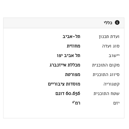
כללי
ועדת תכנון
תל-אביב
סוג ועדה
מחוזית
יישוב
תל אביב יפו
מקום התוכנית
מכללת אייזנברג
סיווג התוכנית
מפורטת
קטגוריה
מוסדות ציבוריים
שטח התוכנית
60.656 דונם
יזם
רמ'י