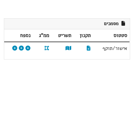
מסמכים
סטטוס
תקנון
תשריט
ממ"ג
נספח
אישור/תוקף