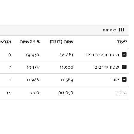
שטחים
ייעוד
שטח (דונם)
% מהשטח
מגרשי
מוסדות ציבוריים
48.481
79.93%
6
שטח לדרכים
11.606
19.13%
7
אחר
0.569
0.94%
1
סה"כ
60.656
100%
14