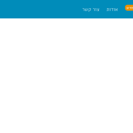
דש
אודות
צור קשר