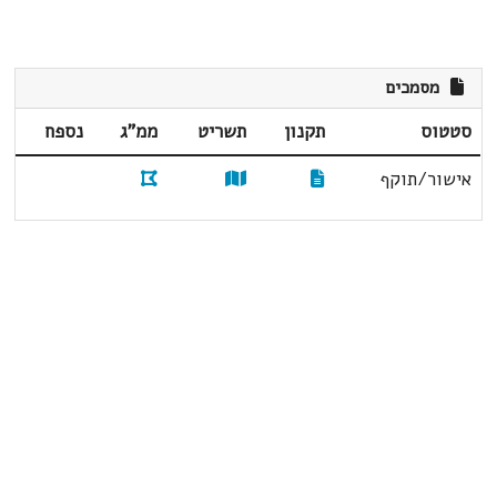
מסמכים
סטטוס
תקנון
תשריט
ממ"ג
נספח
אישור/תוקף