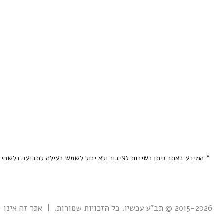
* המידע באתר ניתן כשירות לציבור ולא יכול לשמש כעילה לתביעה כלשהי
2015-2026 © תב"ע עכשיו. כל הזכויות שמורות. | אתר זה אינו קשור אל ואינו נתמך ע"י גוף ממשלתי כלשהו כולל רשות מקרקעי ישראל. |