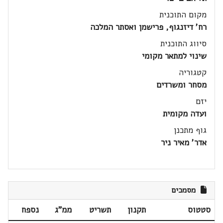
מקום התוכנית
רח' דיזנגוף, פרישמן ואסתר המלכה
סיווג התוכנית
שינוי למתאר מקומי
קטגוריה
מסחר ומשרדים
יזם
ועדה מקומית
גוף מתכנן
אדר' מאיר ניר
מסמכים
סטטוס
תקנון
תשריט
ממ"ג
נספח