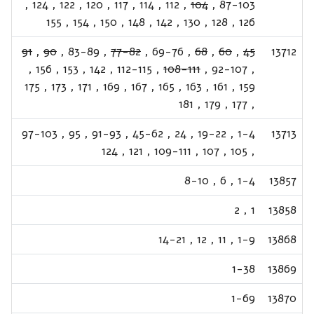
,
124
,
122
,
120
,
117
,
114
,
112
,
104
,
87-103
155
,
154
,
150
,
148
,
142
,
130
,
128
,
126
91
,
90
,
83-89
,
77-82
,
69-76
,
68
,
60
,
45
13712
,
156
,
153
,
142
,
112-115
,
108-111
,
92-107
,
175
,
173
,
171
,
169
,
167
,
165
,
163
,
161
,
159
181
,
179
,
177
,
97-103
,
95
,
91-93
,
45-62
,
24
,
19-22
,
1-4
13713
124
,
121
,
109-111
,
107
,
105
,
8-10
,
6
,
1-4
13857
2
,
1
13858
14-21
,
12
,
11
,
1-9
13868
1-38
13869
1-69
13870