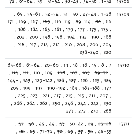
72
,
61-64
,
59
,
51-54
,
38-43
,
34-36
,
1-32
13708
,
65
,
55-63
,
52-54
,
51
,
50
,
27-49
,
1-26
13709
171
,
169
,
167
,
165
,
116-119
,
89-114
,
84
,
66
,
186
,
184
,
183
,
181
,
179
,
177
,
175
,
173
,
,
202
,
200
,
198
,
196
,
194
,
192
,
190
,
188
,
218
,
217
,
214
,
212
,
210
,
208
,
206
,
204
238-240
,
220
65-68
,
61-64
,
20-60
,
19
,
18
,
16
,
15
,
8
,
7
13710
,
114
,
111
,
110
,
109
,
108
,
107
,
105
,
69-72
,
144-
,
143
,
129-142
,
128
,
127
,
126
,
125
,
124
205
,
199
,
197
,
190-192
,
189
,
183-188
,
177
,
225
,
223
,
221
,
217
,
215
,
213
,
211
,
207
,
,
266
,
264
,
262
,
250
,
246
,
244
,
242
,
230
273
,
272
,
270
,
268
,
47
,
46
,
45
,
44
,
43
,
30-42
,
29
,
23-26
13711
,
86
,
85
,
71-76
,
70
,
69
,
57
,
56
,
48-55