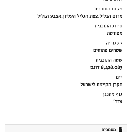
מקום התוכנית
מרום הגליל,צפת,הגליל העליון,אצבע הגליל
סיווג התוכנית
מפורטת
קטגוריה
שטחים פתוחים
שטח התוכנית
8,428.083 דונם
יזם
הקרן הקיימת לישראל
גוף מתכנן
אדר'
מסמכים