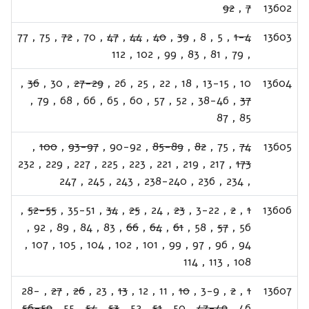
92
,
7
13602
77
,
75
,
72
,
70
,
47
,
44
,
40
,
39
,
8
,
5
,
1-4
13603
112
,
102
,
99
,
83
,
81
,
79
,
,
36
,
30
,
27-29
,
26
,
25
,
22
,
18
,
13-15
,
10
13604
,
79
,
68
,
66
,
65
,
60
,
57
,
52
,
38-46
,
37
87
,
85
,
100
,
93-97
,
90-92
,
85-89
,
82
,
75
,
74
13605
232
,
229
,
227
,
225
,
223
,
221
,
219
,
217
,
173
247
,
245
,
243
,
238-240
,
236
,
234
,
,
52-55
,
35-51
,
34
,
25
,
24
,
23
,
3-22
,
2
,
1
13606
,
92
,
89
,
84
,
83
,
66
,
64
,
61
,
58
,
57
,
56
,
107
,
105
,
104
,
102
,
101
,
99
,
97
,
96
,
94
114
,
113
,
108
28-
,
27
,
26
,
23
,
13
,
12
,
11
,
10
,
3-9
,
2
,
1
13607
56-59
,
55
,
54
,
53
,
52
,
51
,
50
,
47-49
,
46