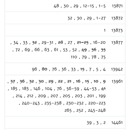
48
,
30
,
29
,
12-15
,
1-5
13871
32
,
30
,
29
,
1-27
13872
1
13873
,
34
,
33
,
32
,
29-31
,
28
,
27
,
21-25
,
16-20
13877
,
72
,
69
,
66
,
63
,
61
,
53
,
52
,
49
,
36
,
35
110
,
79
,
78
,
75
96
,
80
,
76
,
36
,
33
,
15
,
7
,
5
,
4
13942
,
37
,
36
,
32
,
30
,
29
,
22
,
21
,
16
,
15
,
10
,
9
13961
,
185
,
183
,
146
,
104
,
76
,
56-59
,
44-53
,
41
,
214
,
212
,
209
,
207
,
205
,
203
,
201
,
199
,
240-243
,
235-238
,
230-232
,
220-223
265
,
252
,
245-248
39
,
3
,
2
14461