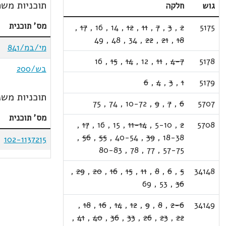
תוכניות משת
גוש
חלקה
מס' תוכנית
,
17
,
16
,
14
,
12
,
11
,
7
,
3
,
2
5175
49
,
48
,
34
,
22
,
21
,
18
מי/במ/841
16
,
15
,
14
,
12
,
11
,
4-7
5178
בש/200
6
,
4
,
3
,
1
5179
תוכניות משנ
75
,
74
,
10-72
,
9
,
7
,
6
5707
מס' תוכנית
,
17
,
16
,
15
,
11-14
,
5-10
,
2
5708
,
56
,
55
,
40-54
,
39
,
18-38
102-1137215
80-83
,
78
,
77
,
57-75
,
29
,
20
,
16
,
15
,
11
,
8
,
6
,
5
34148
69
,
53
,
36
,
18
,
16
,
14
,
12
,
9
,
8
,
2-6
34149
,
41
,
40
,
36
,
33
,
26
,
23
,
22