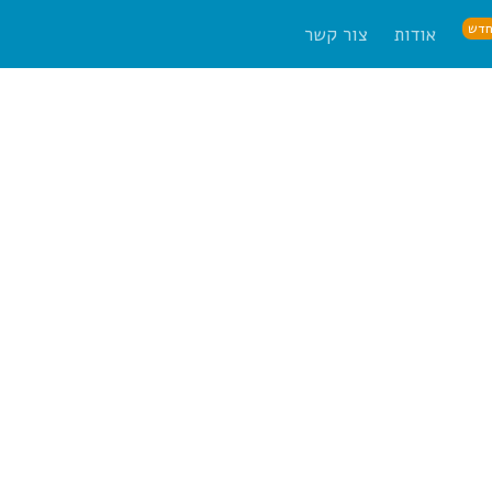
דש
אודות
צור קשר