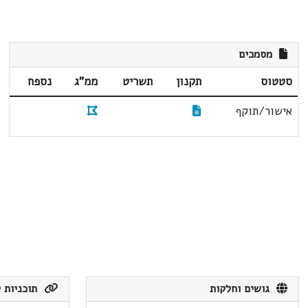
מסמכים
סטטוס
תקנון
תשריט
ממ"ג
נספח
אישור/תוקף
גושים וחלקות
תוכניות ק